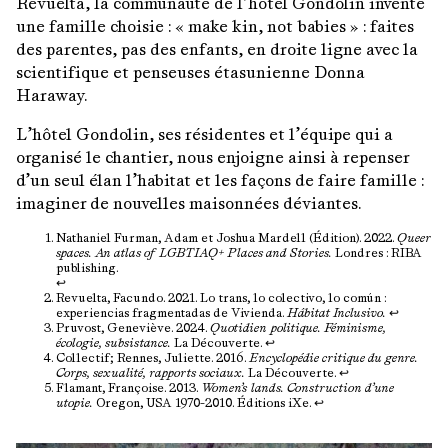
Revuelta, la communauté de l’hôtel Gondolin invente
une famille choisie : « make kin, not babies » : faites
des parentes, pas des enfants, en droite ligne avec la
scientifique et penseuses étasunienne Donna
Haraway.
L’hôtel Gondolin, ses résidentes et l’équipe qui a
organisé le chantier, nous enjoigne ainsi à repenser
d’un seul élan l’habitat et les façons de faire famille :
imaginer de nouvelles maisonnées déviantes.
Nathaniel Furman, Adam et Joshua Mardell (Édition). 2022.
Queer
spaces. An atlas of LGBTIAQ+ Places and Stories.
Londres : RIBA
publishing.
↩︎
Revuelta, Facundo. 2021. Lo trans, lo colectivo, lo común :
experiencias fragmentadas de Vivienda.
Hábitat Inclusivo.
↩︎
Pruvost, Geneviève. 2024.
Quotidien politique. Féminisme,
écologie, subsistance.
La Découverte.
↩︎
Collectif; Rennes, Juliette. 2016.
Encyclopédie critique du genre.
Corps, sexualité, rapports sociaux.
La Découverte.
↩︎
Flamant, Françoise. 2013.
Women’s lands. Construction d’une
utopie.
Oregon, USA 1970-2010. Éditions iXe.
↩︎