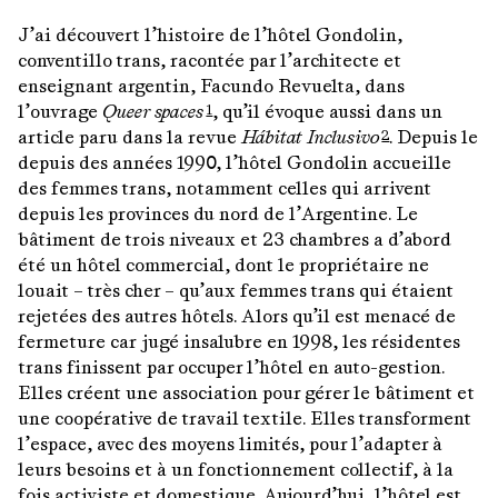
J’ai découvert l’histoire de l’hôtel Gondolin,
conventillo trans, racontée par l’architecte et
enseignant argentin, Facundo Revuelta, dans
l’ouvrage
Queer spaces
, qu’il évoque aussi dans un
1
article paru dans la revue
Hábitat Inclusivo
. Depuis le
2
depuis des années 1990, l’hôtel Gondolin accueille
des femmes trans, notamment celles qui arrivent
depuis les provinces du nord de l’Argentine. Le
bâtiment de trois niveaux et 23 chambres a d’abord
été un hôtel commercial, dont le propriétaire ne
louait – très cher – qu’aux femmes trans qui étaient
rejetées des autres hôtels. Alors qu’il est menacé de
fermeture car jugé insalubre en 1998, les résidentes
trans finissent par occuper l’hôtel en auto-gestion.
Elles créent une association pour gérer le bâtiment et
une coopérative de travail textile. Elles transforment
l’espace, avec des moyens limités, pour l’adapter à
leurs besoins et à un fonctionnement collectif, à la
fois activiste et domestique. Aujourd’hui, l’hôtel est