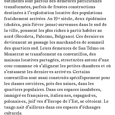
bâtiments sont parfois des demeures patriciennes
transformées, parfois de frustes constructions
destinées à l’exploitation locative des populations
fraîchement arrivées. Au 19
siècle, deux épidémies
e
(choléra, puis fièvre jaune) survenues dans le sud de
la ville, poussent les plus riches à partir habiter au
nord (Recoleta, Palermo, Belgrano). Ces dernier·es
deviennent au passage les marchand·es de sommeil
des quartiers sud. Leurs demeures de San Telmo ou
Monserrat se transforment en conventillos, des
maisons locatives partagées, structurées autour d’une
cour commune où s’alignent les petites chambres et où
s’entassent les dernier·es arrivé·es. Certains
conventillos sont aussi construits spécifiquement pour
les classes ouvrières, près des usines, dans les
quartiers populaires. Dans ces espaces insalubres,
immigré·es français·es, italien·nes, espagnol·es,
polonais·es, juif·ves d’Europe de l’Est, se côtoient. Le
tango nait d’ailleurs dans ces espaces d’échanges
culturels.