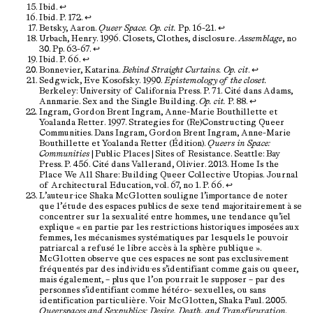
Ibid.
↩︎
Ibid. P. 172.
↩︎
Betsky, Aaron.
Queer Space. Op. cit.
Pp. 16-21.
↩︎
Urbach, Henry. 1996. Closets, Clothes, disclosure.
Assemblage
, no
30. Pp. 63-67.
↩︎
Ibid. P. 66.
↩︎
Bonnevier, Katarina.
Behind Straight Curtains. Op. cit
.
↩︎
Sedgwick, Eve Kosofsky. 1990.
Epistemology of the closet.
Berkeley: University of California Press. P. 71. Cité dans Adams,
Annmarie. Sex and the Single Building.
Op. cit.
P. 88.
↩︎
Ingram, Gordon Brent Ingram, Anne-Marie Bouthillette et
Yoalanda Retter. 1997. Strategies for (Re)Constructing Queer
Communities. Dans Ingram, Gordon Brent Ingram, Anne-Marie
Bouthillette et Yoalanda Retter (Édition).
Queers in Space:
Communities
| Public Places | Sites of Resistance. Seattle: Bay
Press. P. 456. Cité dans Vallerand, Olivier. 2013. Home Is the
Place We All Share: Building Queer Collective Utopias. Journal
of Architectural Education, vol. 67, no 1. P. 66.
↩︎
L’auteur·ice Shaka McGlotten souligne l’importance de noter
que l’étude des espaces publics de sexe tend majoritairement à se
concentrer sur la sexualité entre hommes, une tendance qu’iel
explique « en partie par les restrictions historiques imposées aux
femmes, les mécanismes systématiques par lesquels le pouvoir
patriarcal a refusé le libre accès à la sphère publique ».
McGlotten observe que ces espaces ne sont pas exclusivement
fréquentés par des individu·es s’identifiant comme gais ou queer,
mais également, – plus que l’on pourrait le supposer – par des
personnes s’identifiant comme hétéro- sexuelles, ou sans
identification particulière. Voir McGlotten, Shaka Paul. 2005.
Queerspaces and Sexpublics: Desire, Death, and Transfiguration.