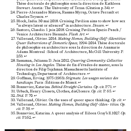
Thèse doctorale de philosophie sous la direction de Kathleen
Stewart. Austin : The University of Texas. (Citation p. 34).
↩︎
Pierre-Alexandre Mateos, Rasmus Myrup, Octave Perrault et
Charles Teyssou.
↩︎
Block, India. 30 mai 2018. Cruising Pavilion aims to show how sex
“is always latent or silenced” in architecture.
Dezeen
.
↩︎
Santoro, Claudio. 1 juin 2018. Cruising Pavilion Spazio Punch /
Venice Architecture Biennale.
Flash Art
.
↩︎
Vallerand, Olivier. 2014.
Making Homes, Building (Self-)Identities:
Queer Subversions of Domestic Space,
1994-2014. Thèse doctorale
de philosophie en architecture sous la direction de Annmarie
Adams. Montreal : School of Architecture, McGill University. P.
253.
↩︎
Sassaman, Julianna D. Juin 2012.
Queering Community: Collective
Housing in Los Angeles.
Thèse de fin d’études de master, sous la
direction de Filip Tejchman. Massachusetts Institute of
Technology, Department of Architecture.
↩︎
Goffman, Erving. 1975 (1963).
Stigmate. Les usages sociaux des
handicaps.
Paris : Éditions de Minuit.
↩︎
Bonnevier, Katarina.
Behind Straight Curtains. Op
. cit. P.71.
↩︎
Urbach, Henry. Closets, Clothes, disClosure.
Op. cit.
P. 65.
↩︎
Ibid.
P. 70.
↩︎
Vallerand, Olivier. On the uses of queer space thinking.
Op. cit
.
↩︎
Vallerand, Olivier.
Making Homes, Building (Self-)Iden- tities. Op.
cit.
P. 59.
↩︎
Bonnevier, Katarina. A queer analysis of Eileen Gray’s E.1027.
Op.
cit.
P.162.
↩︎