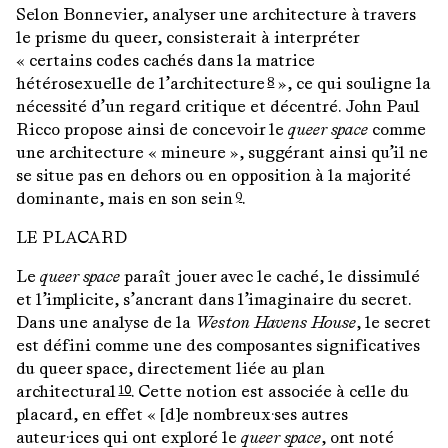
Selon Bonnevier, analyser une architecture à travers
le prisme du queer, consisterait à interpréter
« certains codes cachés dans la matrice
hétérosexuelle de l’architecture
», ce qui souligne la
8
nécessité d’un regard critique et décentré. John Paul
Ricco propose ainsi de concevoir le
queer space
comme
une architecture « mineure », suggérant ainsi qu’il ne
se situe pas en dehors ou en opposition à la majorité
dominante, mais en son sein
.
9
LE PLACARD
Le
queer space
paraît jouer avec le caché, le dissimulé
et l’implicite, s’ancrant dans l’imaginaire du secret.
Dans une analyse de la
Weston Havens House
, le secret
est défini comme une des composantes significatives
du queer space, directement liée au plan
architectural
. Cette notion est associée à celle du
10
placard, en effet « [d]e nombreux·ses autres
auteur·ices qui ont exploré le
queer space
, ont noté