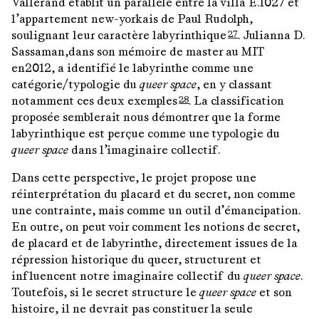
Vallerand établit un parallèle entre la villa E.1027 et
l’appartement new-yorkais de Paul Rudolph,
soulignant leur caractère labyrinthique
. Julianna D.
27
Sassaman,dans son mémoire de master au MIT
en2012, a identifié le labyrinthe comme une
catégorie/typologie du
queer space
, en y classant
notamment ces deux exemples
. La classification
28
proposée semblerait nous démontrer que la forme
labyrinthique est perçue comme une typologie du
queer space
dans l’imaginaire collectif.
Dans cette perspective, le projet propose une
réinterprétation du placard et du secret, non comme
une contrainte, mais comme un outil d’émancipation.
En outre, on peut voir comment les notions de secret,
de placard et de labyrinthe, directement issues de la
répression historique du queer, structurent et
influencent notre imaginaire collectif du
queer space
.
Toutefois, si le secret structure le
queer space
et son
histoire, il ne devrait pas constituer la seule