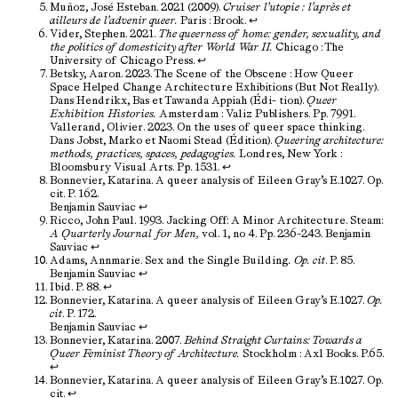
Muñoz, José Esteban. 2021 (2009).
Cruiser l’utopie : l’après et
ailleurs de l’advenir queer.
Paris : Brook.
↩︎
Vider, Stephen. 2021.
The queerness of home: gender, sexuality, and
the politics of domesticity after World War II.
Chicago : The
University of Chicago Press.
↩︎
Betsky, Aaron. 2023. The Scene of the Obscene : How Queer
Space Helped Change Architecture Exhibitions (But Not Really).
Dans Hendrikx, Bas et Tawanda Appiah (Édi- tion).
Queer
Exhibition Histories.
Amsterdam : Valiz Publishers. Pp. 7991.
Vallerand, Olivier. 2023. On the uses of queer space thinking.
Dans Jobst, Marko et Naomi Stead (Édition).
Queering architecture:
methods, practices, spaces, pedagogies.
Londres, New York :
Bloomsbury Visual Arts. Pp. 1531.
↩︎
Bonnevier, Katarina. A queer analysis of Eileen Gray’s E.1027. Op.
cit. P. 162.
Benjamin Sauviac
↩︎
Ricco, John Paul. 1993. Jacking Off: A Minor Architecture. Steam:
A Quarterly Journal for Men,
vol. 1, no 4. Pp. 236-243. Benjamin
Sauviac
↩︎
Adams, Annmarie. Sex and the Single Building
. Op. cit
. P. 85.
Benjamin Sauviac
↩︎
Ibid. P. 88.
↩︎
Bonnevier, Katarina. A queer analysis of Eileen Gray’s E.1027.
Op.
cit
. P. 172.
Benjamin Sauviac
↩︎
Bonnevier, Katarina. 2007.
Behind Straight Curtains: Towards a
Queer Feminist Theory of Architecture.
Stockholm : Axl Books. P.65.
↩︎
Bonnevier, Katarina. A queer analysis of Eileen Gray’s E.1027. Op.
cit.
↩︎