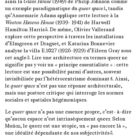
ainsi la
Glass House
(1949) de Philip Johnson comme
un exemple paradigmatique du
queer space
, tandis
1
qu’Annemarie Adams applique cette lecture à la
Weston Havens House
(1939- 1941) de Harwell
Hamilton Harris
. De même, Olivier Vallerand
2
explore cette perspective à travers les installations
d’Elmgreen et Dragset, et Katarina Bonnevier
analyse la villa E.1027 (1926-1929) d’Eileen Gray sous
cet angle
. Lire une architecture en termes queer ne
3
signifie pas y voir un « principe essentialiste » : cette
lecture est une possibilité parmi d’autres, souvent
invisibilisée par l’hétérocentrisme dominant
. Ainsi,
4
le
queer space
n’est pas une réponse architecturale,
mais une posture critique qui interroge les normes
sociales et spatiales hégémoniques.
Le
queer space
n’a pas une essence propre, c’est- à-dire
qu’aucun espace n’est intrinsèquement queer. Selon
Muñoz, le queer est une utopie, un « pas encore là »,
une idéalité dépendante de nos subjectivités
.
5