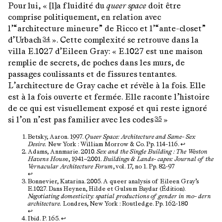
Pour lui, « [l]a fluidité du
queer space
doit être
comprise politiquement, en relation avec
l’“architecture mineure” de Ricco et l’“ante-closet”
d’Urbach
». Cette complexité se retrouve dans la
34
villa E.1027 d’Eileen Gray: « E.1027 est une maison
remplie de secrets, de poches dans les murs, de
passages coulissants et de fissures tentantes.
L’architecture de Gray cache et révèle à la fois. Elle
est à la fois ouverte et fermée. Elle raconte l’histoire
de ce qui est visuellement exposé et qui reste ignoré
si l’on n’est pas familier avec les codes
»
35
Betsky, Aaron. 1997.
Queer Space: Architecture and Same- Sex
Desire.
New York : William Morrow & Co. Pp. 114-116.
↩︎
Adams, Annmarie. 2010.
Sex and the Single Building : The Weston
Havens Hous
e, 1941—2001.
Buildings & Lands- capes: Journal of the
Vernacular Architecture Forum
, vol. 17, no 1. Pp. 82-97
↩︎
Bonnevier, Katarina. 2005. A queer analysis of Eileen Gray’s
E.1027. Dans Heynen, Hilde et Gulsum Baydar (Édition).
Negotiating domesticity: spatial productions of gender in mo- dern
architecture.
Londres, New York : Routledge. Pp. 162-180
↩︎
Ibid. P. 165.
↩︎