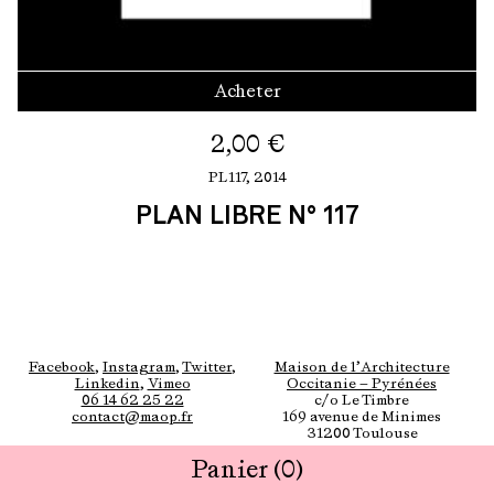
Acheter
2,00
€
PL117,
2014
PLAN LIBRE N° 117
Facebook
,
Instagram
,
Twitter
,
Maison de l’Architecture
Linkedin
,
Vimeo
Occitanie — Pyrénées
06 14 62 25 22
c/o Le Timbre
contact@maop.fr
169 avenue de Minimes
31200 Toulouse
Panier
(0)