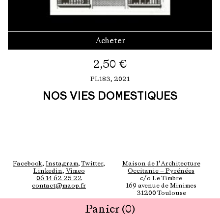
Acheter
2,50
€
PL183,
2021
NOS VIES DOMESTIQUES
Facebook
,
Instagram
,
Twitter
,
Maison de l’Architecture
Linkedin
,
Vimeo
Occitanie — Pyrénées
06 14 62 25 22
c/o Le Timbre
contact@maop.fr
169 avenue de Minimes
31200 Toulouse
Panier
(0)