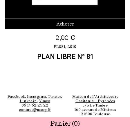
Acheter
2,00
€
PL081,
2010
PLAN LIBRE N° 81
Facebook
,
Instagram
,
Twitter
,
Maison de l’Architecture
Linkedin
,
Vimeo
Occitanie — Pyrénées
06 14 62 25 22
c/o Le Timbre
contact@maop.fr
169 avenue de Minimes
31200 Toulouse
Panier
(0)