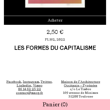
Acheter
2,50
€
PL192,
2022
LES FORMES DU CAPITALISME
Facebook
,
Instagram
,
Twitter
,
Maison de l’Architecture
Linkedin
,
Vimeo
Occitanie — Pyrénées
06 14 62 25 22
c/o Le Timbre
contact@maop.fr
169 avenue de Minimes
31200 Toulouse
Panier
(0)