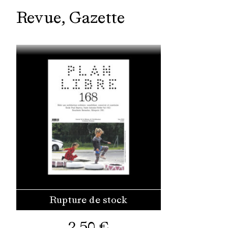
Revue
Gazette
Rupture de stock
2,50
€