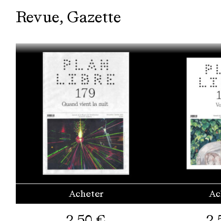
Revue
Gazette
Acheter
Ac
2,50
€
2,