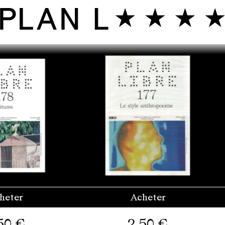
heter
Acheter
50
€
2,50
€