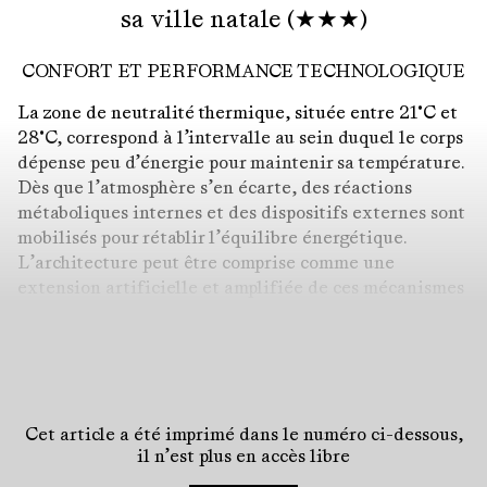
sa ville natale (★★★)
CONFORT ET PERFORMANCE TECHNOLOGIQUE
La zone de neutralité thermique, située entre 21°C et
28°C, correspond à l’intervalle au sein duquel le corps
dépense peu d’énergie pour maintenir sa température.
Dès que l’atmosphère s’en écarte, des réactions
métaboliques internes et des dispositifs externes sont
mobilisés pour rétablir l’équilibre énergétique.
L’architecture peut être comprise comme une
extension artificielle et amplifiée de ces mécanismes
naturels
. Toutefois, la réduire à la seule satisfaction
1
de besoins physiologiques reviendrait à ignorer son
autonomie, sa dimension sociale et culturelle. Notre
rapport à la chaleur et au froid a en effet évolué au
cours du temps. L’invention du thermomètre au 17ᵉ
Cet article a été imprimé dans le numéro ci-dessous,
siècle a marqué le passage d’une perception intuitive
il n’est plus en accès libre
à une perception mesurable du confort. L’individu, qui