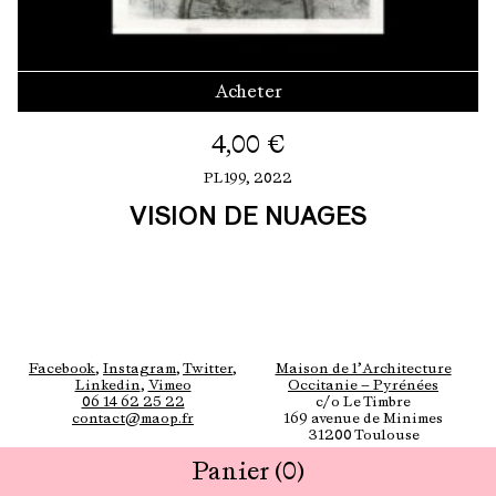
Acheter
4,00
€
PL199,
2022
VISION DE NUAGES
Facebook
,
Instagram
,
Twitter
,
Maison de l’Architecture
Linkedin
,
Vimeo
Occitanie — Pyrénées
06 14 62 25 22
c/o Le Timbre
contact@maop.fr
169 avenue de Minimes
31200 Toulouse
Panier
(0)