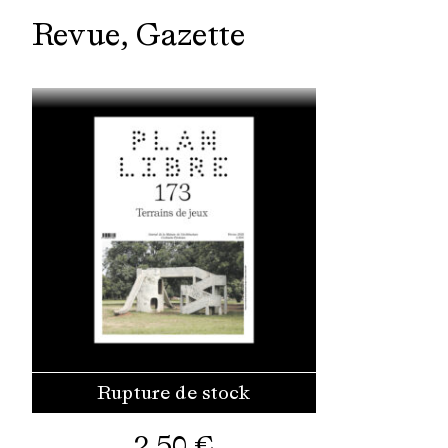
Revue
Gazette
Rupture de stock
2,50
€