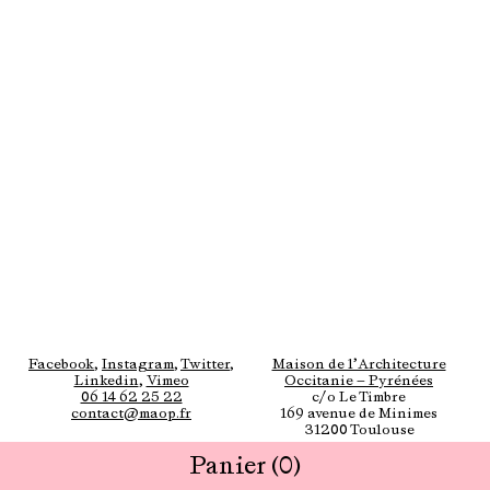
Facebook
,
Instagram
,
Twitter
,
Maison de l’Architecture
Linkedin
,
Vimeo
Occitanie — Pyrénées
06 14 62 25 22
c/o Le Timbre
contact@maop.fr
169 avenue de Minimes
31200 Toulouse
Panier
(0)