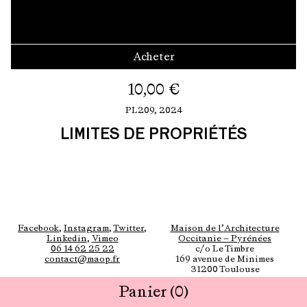
Acheter
10,00
€
PL209,
2024
LIMITES DE PROPRIÉTÉS
Facebook
,
Instagram
,
Twitter
,
Maison de l’Architecture
Linkedin
,
Vimeo
Occitanie — Pyrénées
06 14 62 25 22
c/o Le Timbre
contact@maop.fr
169 avenue de Minimes
31200 Toulouse
Panier
(0)