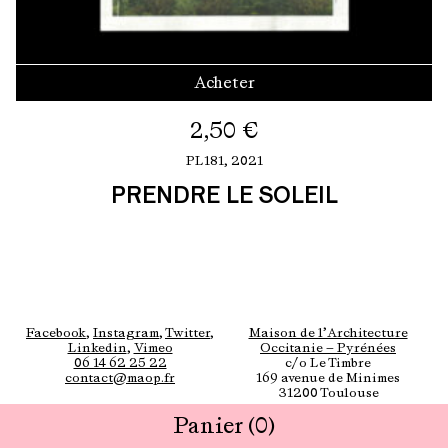
Acheter
2,50
€
PL181,
2021
PRENDRE LE SOLEIL
Facebook
,
Instagram
,
Twitter
,
Maison de l’Architecture
Linkedin
,
Vimeo
Occitanie — Pyrénées
06 14 62 25 22
c/o Le Timbre
contact@maop.fr
169 avenue de Minimes
31200 Toulouse
Panier
(0)