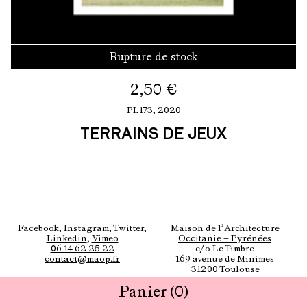
Rupture de stock
2,50
€
PL173,
2020
TERRAINS DE JEUX
Facebook
,
Instagram
,
Twitter
,
Maison de l’Architecture
Linkedin
,
Vimeo
Occitanie — Pyrénées
06 14 62 25 22
c/o Le Timbre
contact@maop.fr
169 avenue de Minimes
31200 Toulouse
Panier
(0)