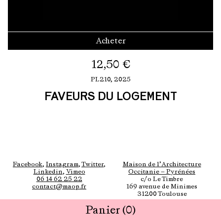
Acheter
12,50
€
PL210,
2025
FAVEURS DU LOGEMENT
Facebook
,
Instagram
,
Twitter
,
Maison de l’Architecture
Linkedin
,
Vimeo
Occitanie — Pyrénées
06 14 62 25 22
c/o Le Timbre
contact@maop.fr
169 avenue de Minimes
31200 Toulouse
Panier
(0)