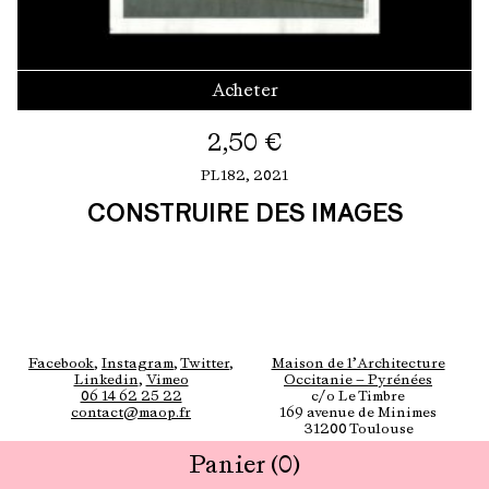
Acheter
2,50
€
PL182,
2021
CONSTRUIRE DES IMAGES
Facebook
,
Instagram
,
Twitter
,
Maison de l’Architecture
Linkedin
,
Vimeo
Occitanie — Pyrénées
06 14 62 25 22
c/o Le Timbre
contact@maop.fr
169 avenue de Minimes
31200 Toulouse
Panier
(0)