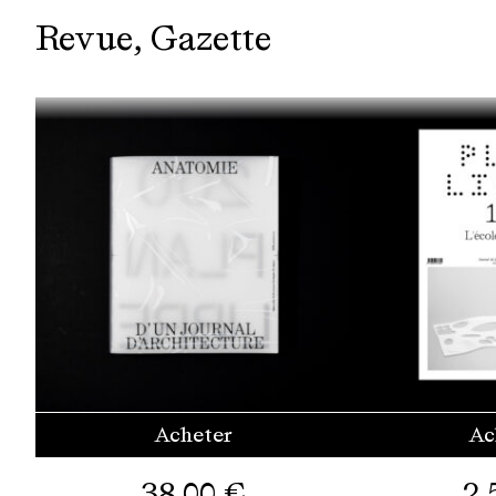
Revue
Gazette
Acheter
Ac
38,00
€
2,