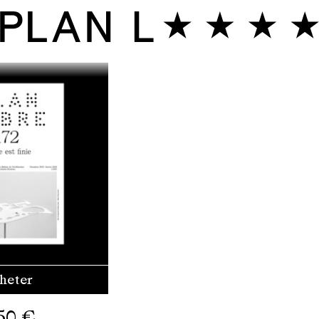
heter
50
€