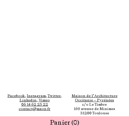
Facebook
,
Instagram
,
Twitter
,
Maison de l’Architecture
Linkedin
,
Vimeo
Occitanie — Pyrénées
06 14 62 25 22
c/o Le Timbre
contact@maop.fr
169 avenue de Minimes
31200 Toulouse
Panier
(0)