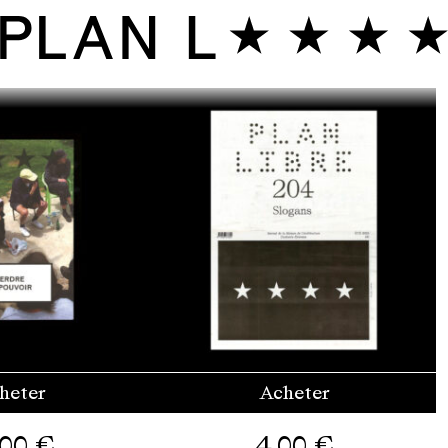
heter
Acheter
,00
€
4,00
€