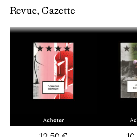
Revue
Gazette
Acheter
Ac
12,50
€
10