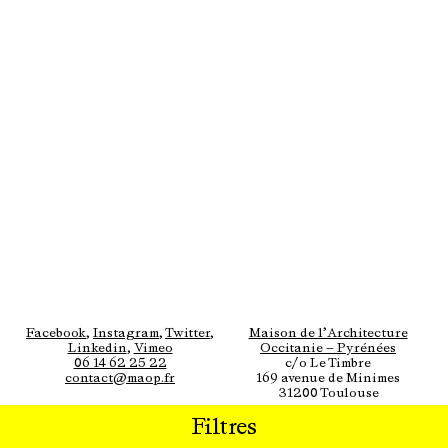
Facebook
,
Instagram
,
Twitter
,
Maison de l’Architecture
Linkedin
,
Vimeo
Occitanie — Pyrénées
06 14 62 25 22
c/o Le Timbre
contact@maop.fr
169 avenue de Minimes
31200 Toulouse
Filtres