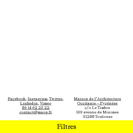
Facebook
,
Instagram
,
Twitter
,
Maison de l’Architecture
Linkedin
,
Vimeo
Occitanie — Pyrénées
06 14 62 25 22
c/o Le Timbre
contact@maop.fr
169 avenue de Minimes
31200 Toulouse
Filtres