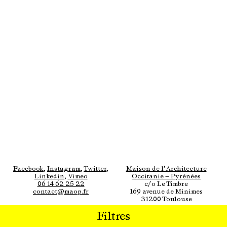
Facebook
,
Instagram
,
Twitter
,
Maison de l’Architecture
Linkedin
,
Vimeo
Occitanie — Pyrénées
06 14 62 25 22
c/o Le Timbre
contact@maop.fr
169 avenue de Minimes
31200 Toulouse
Filtres